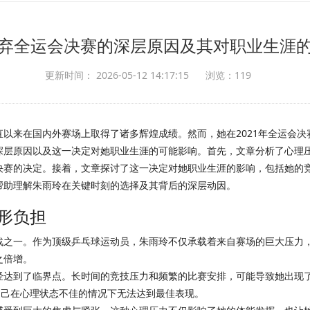
弃全运会决赛的深层原因及其对职业生涯
更新时间： 2026-05-12 14:17:15
浏览：119
以来在国内外赛场上取得了诸多辉煌成绩。然而，她在2021年全运会
深层原因以及这一决定对她职业生涯的可能影响。首先，文章分析了心理
决赛的决定。接着，文章探讨了这一决定对她职业生涯的影响，包括她的
帮助理解朱雨玲在关键时刻的选择及其背后的深层动因。
形负担
战之一。作为顶级乒乓球运动员，朱雨玲不仅承载着来自赛场的巨大压力
之倍增。
经达到了临界点。长时间的竞技压力和频繁的比赛安排，可能导致她出现
自己在心理状态不佳的情况下无法达到最佳表现。