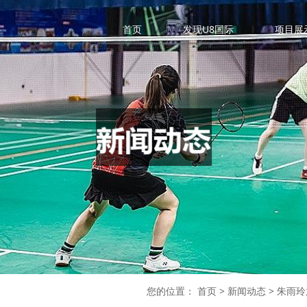
首页
发现U8国际
项目展
您的位置：
首页
>
新闻动态
>
朱雨玲