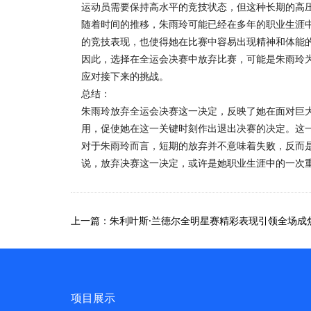
运动员需要保持高水平的竞技状态，但这种长期的高
随着时间的推移，朱雨玲可能已经在多年的职业生涯
的竞技表现，也使得她在比赛中容易出现精神和体能
因此，选择在全运会决赛中放弃比赛，可能是朱雨玲
应对接下来的挑战。
总结：
朱雨玲放弃全运会决赛这一决定，反映了她在面对巨
用，促使她在这一关键时刻作出退出决赛的决定。这
对于朱雨玲而言，短期的放弃并不意味着失败，反而
说，放弃决赛这一决定，或许是她职业生涯中的一次
上一篇：朱利叶斯·兰德尔全明星赛精彩表现引领全场成
项目展示