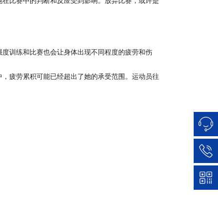
她在比赛中的判断和反应受到影响。放弃比赛，或许是
强度训练和比赛也会让身体出现不同程度的疲劳和伤
中，疲劳累积可能已经超出了她的承受范围。运动员往