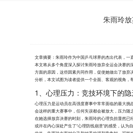
朱雨玲放
文章摘要：朱雨玲作为中国乒乓球界的杰出代表，一直
本文将从多个角度深入探讨朱雨玲放弃全运会决赛的
方面的原因，这些因素共同作用，促使她做出了放弃
分析，本文试图为读者提供一个全面、客观的视角，
1、心理压力：竞技环境下的隐
心理压力是运动员在高强度赛事中常常面临的最大挑
会这样的重大赛事中，任何失误都会被放大，压力随
在她选择放弃决赛的时刻，朱雨玲的心理负担显然已
或许在内心深处产生了“心理防线崩溃”的感受，认为