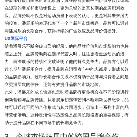
潘展乐打破自由泳世界纪录后，其在品牌赞助中的价值不仅仅体现
在短期的曝光和市场销售上，更为关键的是其长期的品牌积累效
应。品牌赞助不仅是对运动员当下表现的认可，更是对其未来潜力
的投资。潘展乐的表现代表了一个全新的市场机遇，品牌可以通过
与潘展乐的长期合作，获得持续的广告效应及品牌价值提升。
U8国际平台
随着潘展乐不断突破自己的纪录，他的品牌价值和市场影响力也将
随之上升。品牌赞助商在选择代言人时，往往更看重运动员的潜
力，而潘展乐的持续性突破证明了他的持久竞争力。品牌方可以通
过长期与潘展乐合作，提升品牌在消费者心中的忠诚度，形成长效
的品牌影响力。这种长期合作关系不仅有助于品牌与消费者之间建
立更深层次的信任，还能有效提升品牌的市场地位。
此外，潘展乐的成长轨迹也意味着品牌有更多机会在不同阶段进行
创新营销与品牌传播。从潘展乐初露锋芒到不断刷新世界纪录，品
牌可以通过不同的合作形式与其共同进步，创造出一系列丰富的品
牌营销活动。这种灵活性与适应性是品牌长期投资的重要保障，有
助于提升品牌在不同市场中的长期竞争力。
3、全球市场拓展中的跨国品牌合作