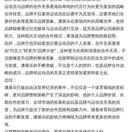
运动员与品牌的合作关系逐渐由单纯的代言行为向更为复杂的战略
合作转变。品牌不仅要求运动员在比赛中为其宣传，还要求他们在
赛外的多维度展示品牌形象。潘展乐在赛场内外的高曝光率，使得
品牌能够通过社交媒体与运动员进行互动，提升其品牌认同感和亲
和力。这种双向互动的合作模式，逐渐成为品牌赞助的新趋势。
此外，品牌方也开始更加注重运动员的个人发展，合作关系逐渐
由“代言人”转变为“品牌大使”，这种更为长期和深度的合作关系，不
仅能够提升品牌的整体形象，也能帮助运动员在职业生涯中的成长
与发展。潘展乐的不断突破，不仅是个人的胜利，也是品牌合作战
略的成功，品牌和运动员的关系正变得更加紧密和多元化。
总结：
潘展乐打破自由泳世界纪录的事件，不仅仅是一个体育领域的里程
碑，更对品牌赞助策略产生了深远的影响。他的个人品牌价值、长
期合作的潜力、全球市场的拓展机会以及品牌与运动员关系的演
变，为品牌方提供了新的合作思路和战略方向。随着体育和品牌行
业的不断发展，潘展乐的影响力将继续为品牌带来更多的商业价
值。
品牌赞助策略的深远变化，要求品牌方在选择代言人时