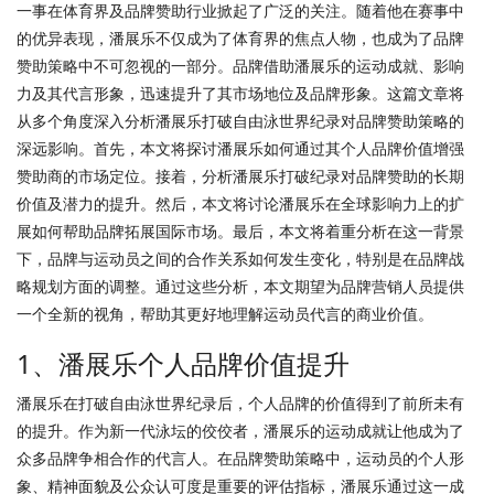
一事在体育界及品牌赞助行业掀起了广泛的关注。随着他在赛事中
的优异表现，潘展乐不仅成为了体育界的焦点人物，也成为了品牌
赞助策略中不可忽视的一部分。品牌借助潘展乐的运动成就、影响
力及其代言形象，迅速提升了其市场地位及品牌形象。这篇文章将
从多个角度深入分析潘展乐打破自由泳世界纪录对品牌赞助策略的
深远影响。首先，本文将探讨潘展乐如何通过其个人品牌价值增强
赞助商的市场定位。接着，分析潘展乐打破纪录对品牌赞助的长期
价值及潜力的提升。然后，本文将讨论潘展乐在全球影响力上的扩
展如何帮助品牌拓展国际市场。最后，本文将着重分析在这一背景
下，品牌与运动员之间的合作关系如何发生变化，特别是在品牌战
略规划方面的调整。通过这些分析，本文期望为品牌营销人员提供
一个全新的视角，帮助其更好地理解运动员代言的商业价值。
1、潘展乐个人品牌价值提升
潘展乐在打破自由泳世界纪录后，个人品牌的价值得到了前所未有
的提升。作为新一代泳坛的佼佼者，潘展乐的运动成就让他成为了
众多品牌争相合作的代言人。在品牌赞助策略中，运动员的个人形
象、精神面貌及公众认可度是重要的评估指标，潘展乐通过这一成