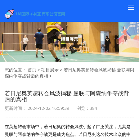
To
na
您的位置：
首页
>
项目展示
>
若日尼奥英超转会风波揭秘 曼联与阿
森纳争夺战背后的真相
>
若日尼奥英超转会风波揭秘 曼联与阿森纳争夺战背
后的真相
更新时间： 2024-12-02 16:59:39
浏览：384
在英超转会市场中，若日尼奥的转会风波引起了广泛关注，尤其是
曼联与阿森纳的争夺战更是成为焦点。若日尼奥这名技术出众的中