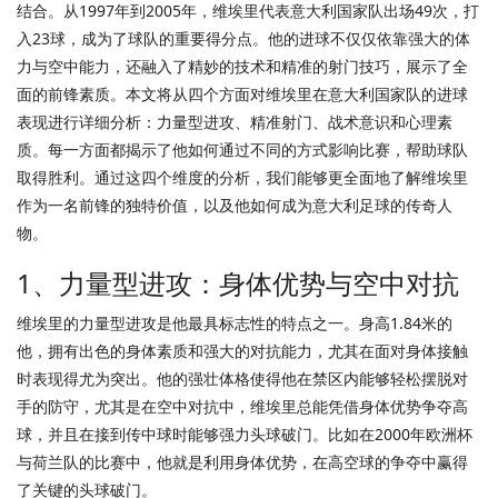
结合。从1997年到2005年，维埃里代表意大利国家队出场49次，打
入23球，成为了球队的重要得分点。他的进球不仅仅依靠强大的体
力与空中能力，还融入了精妙的技术和精准的射门技巧，展示了全
面的前锋素质。本文将从四个方面对维埃里在意大利国家队的进球
表现进行详细分析：力量型进攻、精准射门、战术意识和心理素
质。每一方面都揭示了他如何通过不同的方式影响比赛，帮助球队
取得胜利。通过这四个维度的分析，我们能够更全面地了解维埃里
作为一名前锋的独特价值，以及他如何成为意大利足球的传奇人
物。
1、力量型进攻：身体优势与空中对抗
维埃里的力量型进攻是他最具标志性的特点之一。身高1.84米的
他，拥有出色的身体素质和强大的对抗能力，尤其在面对身体接触
时表现得尤为突出。他的强壮体格使得他在禁区内能够轻松摆脱对
手的防守，尤其是在空中对抗中，维埃里总能凭借身体优势争夺高
球，并且在接到传中球时能够强力头球破门。比如在2000年欧洲杯
与荷兰队的比赛中，他就是利用身体优势，在高空球的争夺中赢得
了关键的头球破门。