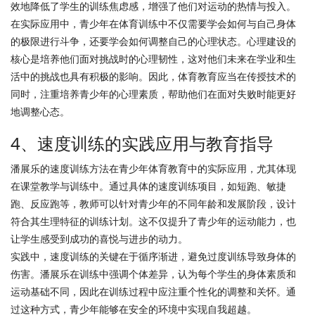
效地降低了学生的训练焦虑感，增强了他们对运动的热情与投入。
在实际应用中，青少年在体育训练中不仅需要学会如何与自己身体
的极限进行斗争，还要学会如何调整自己的心理状态。心理建设的
核心是培养他们面对挑战时的心理韧性，这对他们未来在学业和生
活中的挑战也具有积极的影响。因此，体育教育应当在传授技术的
同时，注重培养青少年的心理素质，帮助他们在面对失败时能更好
地调整心态。
4、速度训练的实践应用与教育指导
潘展乐的速度训练方法在青少年体育教育中的实际应用，尤其体现
在课堂教学与训练中。通过具体的速度训练项目，如短跑、敏捷
跑、反应跑等，教师可以针对青少年的不同年龄和发展阶段，设计
符合其生理特征的训练计划。这不仅提升了青少年的运动能力，也
让学生感受到成功的喜悦与进步的动力。
实践中，速度训练的关键在于循序渐进，避免过度训练导致身体的
伤害。潘展乐在训练中强调个体差异，认为每个学生的身体素质和
运动基础不同，因此在训练过程中应注重个性化的调整和关怀。通
过这种方式，青少年能够在安全的环境中实现自我超越。