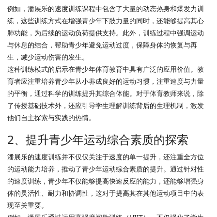
例如，潘展乐的速度训练课程中包含了大量的动态热身和爆发力训
练，这些训练方式在增强青少年下肢力量的同时，还能够提高其心
肺功能，为后续的运动负荷提供支持。此外，训练过程中强调运动
与休息的结合，帮助青少年避免运动过度，保障身体的恢复与再
生，减少运动伤害的发生。
这种训练模式的启示在青少年体育教育中具有广泛的应用价值。教
育者应注重培养青少年从小养成良好的运动习惯，注重速度与力量
的平衡，通过科学的训练提升其综合体能。对于体育教师来说，除
了传授基础技术外，还应引导学生理解训练背后的生理机制，激发
他们自主探索与实践的热情。
2、提升青少年运动综合素质的探索
潘展乐的速度训练并不仅仅关注于速度的单一提升，还注重全方位
的运动能力培养，推动了青少年运动综合素质的提升。通过针对性
的速度训练，青少年不仅能够提高快速反应的能力，还能够增强身
体的灵活性、耐力和协调性，这对于提高其在其他运动项目中的表
现至关重要。