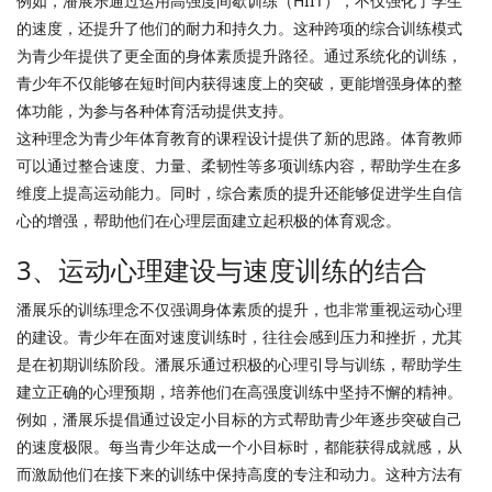
例如，潘展乐通过运用高强度间歇训练（HIIT），不仅强化了学生
的速度，还提升了他们的耐力和持久力。这种跨项的综合训练模式
为青少年提供了更全面的身体素质提升路径。通过系统化的训练，
青少年不仅能够在短时间内获得速度上的突破，更能增强身体的整
体功能，为参与各种体育活动提供支持。
这种理念为青少年体育教育的课程设计提供了新的思路。体育教师
可以通过整合速度、力量、柔韧性等多项训练内容，帮助学生在多
维度上提高运动能力。同时，综合素质的提升还能够促进学生自信
心的增强，帮助他们在心理层面建立起积极的体育观念。
3、运动心理建设与速度训练的结合
潘展乐的训练理念不仅强调身体素质的提升，也非常重视运动心理
的建设。青少年在面对速度训练时，往往会感到压力和挫折，尤其
是在初期训练阶段。潘展乐通过积极的心理引导与训练，帮助学生
建立正确的心理预期，培养他们在高强度训练中坚持不懈的精神。
例如，潘展乐提倡通过设定小目标的方式帮助青少年逐步突破自己
的速度极限。每当青少年达成一个小目标时，都能获得成就感，从
而激励他们在接下来的训练中保持高度的专注和动力。这种方法有