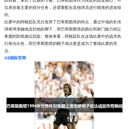
防转换，掌控了比赛的节奏。巴蒂斯图塔作为球队的进攻核心，不
仅承担着主要的得分任务，还需要配合其他球员进行精准的进攻组
织。
比赛中的阿根廷队充分发挥了巴蒂斯图塔的特点，通过中场的长传
球将球准确地送到他的脚下，而巴蒂斯图塔的跑位和射门能力则让
希腊的防线难以招架。整体来看，阿根廷队在这场比赛中的战术执
行相当出色，而巴蒂斯图塔的帽子戏法更是成为了整场比赛的亮
点。
U8国际官网