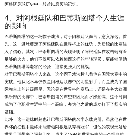
阿根廷足球历史中一段难以磨灭的记忆。
4、对阿根廷队和巴蒂斯图塔个人生涯
的影响
巴蒂斯图塔的这一场帽子戏法，对于阿根廷队而言，意义深远。首
先，这一进球奠定了阿根廷队在世界杯上的优势，为后续的比赛注
入了信心。其次，巴蒂斯图塔的表现证明了阿根廷队在攻击端有着
足够的火力，他们不仅可以依赖梅西这样的年轻球员，更能够借助
巴蒂斯图塔等老将的经验，迎接更强大的挑战。
对于巴蒂斯图塔个人来说，这个帽子戏法标志着他在国际大赛中的
突破。他从此不再仅仅是阿根廷联赛中的明星射手，而是成为了国
际舞台上的超级巨星。无论是在世界杯的赛场上，还是在各大欧洲
俱乐部的比赛中，巴蒂斯图塔的声望都因此而水涨船高。这个时刻
成为了他职业生涯中的一个高峰，亦为他之后的成功打下了坚实的
基础。
此外，这一进球时刻也让巴蒂斯图塔的名字永载史册。虽然他在世
界杯的征程中最终未能带领阿根廷队夺得冠军，但他的表现无疑给
世界足球带来了深刻印象，成为了1994年世界杯中的一个经典传