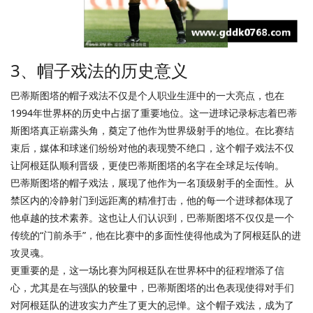
3、帽子戏法的历史意义
巴蒂斯图塔的帽子戏法不仅是个人职业生涯中的一大亮点，也在
1994年世界杯的历史中占据了重要地位。这一进球记录标志着巴蒂
斯图塔真正崭露头角，奠定了他作为世界级射手的地位。在比赛结
束后，媒体和球迷们纷纷对他的表现赞不绝口，这个帽子戏法不仅
让阿根廷队顺利晋级，更使巴蒂斯图塔的名字在全球足坛传响。
巴蒂斯图塔的帽子戏法，展现了他作为一名顶级射手的全面性。从
禁区内的冷静射门到远距离的精准打击，他的每一个进球都体现了
他卓越的技术素养。这也让人们认识到，巴蒂斯图塔不仅仅是一个
传统的“门前杀手”，他在比赛中的多面性使得他成为了阿根廷队的进
攻灵魂。
更重要的是，这一场比赛为阿根廷队在世界杯中的征程增添了信
心，尤其是在与强队的较量中，巴蒂斯图塔的出色表现使得对手们
对阿根廷队的进攻实力产生了更大的忌惮。这个帽子戏法，成为了