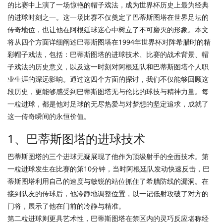
的比赛中上演了一场惊艳的帽子戏法，成为世界杯历史上最为经典
的进球时刻之一。这一场比赛不仅奠定了巴蒂斯图塔在世界足坛的
传奇地位，也让他在阿根廷球迷心中树立了不可磨灭的形象。本文
将从四个方面详细阐述巴蒂斯图塔在1994年世界杯对阵希腊时的精
彩帽子戏法，包括：巴蒂斯图塔的进球技术、比赛的战术背景、帽
子戏法的历史意义，以及这一时刻对阿根廷队和巴蒂斯图塔个人职
业生涯的深远影响。通过这四个方面的探讨，我们不仅能够回顾这
段历史，更能够感受到巴蒂斯图塔无与伦比的球技与精神力量。每
一粒进球，都是他对足球的无尽热爱与对梦想的坚定追求，成就了
这一传奇瞬间的永恒价值。
1、巴蒂斯图塔的进球技术
巴蒂斯图塔的三个进球无疑展现了他作为顶级射手的全面技术。第
一粒进球发生在比赛的第10分钟，当时阿根廷队发动快速反击，巴
蒂斯图塔利用自己的速度与敏锐的站位抓住了希腊防线的漏洞。在
接到队友的传球后，他冷静地调整位置，以一记低射攻破了对方的
门将，展示了他在门前的冷静与精准。
第二粒进球则更具艺术性，巴蒂斯图塔在禁区内的灵巧反应堪称经