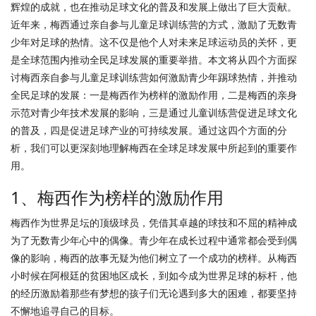
辉煌的成就，也在推动足球文化的普及和发展上做出了巨大贡献。
近年来，梅西通过亲自参与儿童足球训练营的方式，激励了无数青
少年对足球的热情。这不仅是他个人对未来足球运动员的关怀，更
是全球范围内推动全民足球发展的重要举措。本文将从四个方面探
讨梅西亲自参与儿童足球训练营如何激励青少年踢球热情，并推动
全民足球的发展：一是梅西作为榜样的激励作用，二是梅西的亲身
示范对青少年技术发展的影响，三是通过儿童训练营促进足球文化
的普及，四是促进足球产业的可持续发展。通过这四个方面的分
析，我们可以更深刻地理解梅西在全球足球发展中所起到的重要作
用。
1、梅西作为榜样的激励作用
梅西作为世界足坛的顶级球员，凭借其卓越的球技和不屈的精神成
为了无数青少年心中的偶像。青少年在成长过程中通常都会受到偶
像的影响，梅西的故事无疑为他们树立了一个成功的榜样。从梅西
小时候在阿根廷的贫困地区成长，到如今成为世界足球的标杆，他
的经历激励着那些有梦想的孩子们无论遇到多大的困难，都要坚持
不懈地追寻自己的目标。