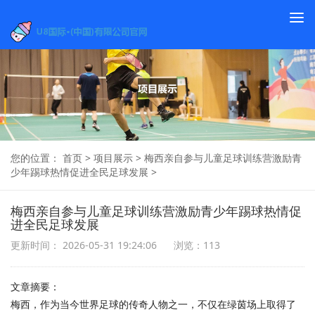
To
na
您的位置：
首页
>
项目展示
>
梅西亲自参与儿童足球训练营激励青
少年踢球热情促进全民足球发展
>
梅西亲自参与儿童足球训练营激励青少年踢球热情促
进全民足球发展
更新时间： 2026-05-31 19:24:06
浏览：113
文章摘要：
梅西，作为当今世界足球的传奇人物之一，不仅在绿茵场上取得了