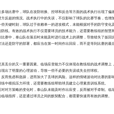
在多场比赛中，球队在攻防转换、控球和反击等方面的战术执行出现了偏
对方反超的情况。战术执行中的失误，不仅影响了球队的比赛节奏，也增
一些关键时刻，球队过于依赖单一的进攻模式，未能根据对手的防守变化
的防线。有效的战术执行不仅需要球员的技术能力，还需要教练组的智慧
些比赛中，泰山队在落后时未能及时进行战术上的调整，导致错失了扳回
打法还是防守的部署，都应当在第一时间作出回应，而不是等到比赛的最
是其丢分的又一重要因素。临场应变能力不仅体现在教练组的战术调整上
表现出了明显的心理波动，导致一些不必要的失误或失去控球权。
，反而焦虑和急躁，进而加大了丢球的风险。这样的情绪波动对比赛的影
训练中模拟压力环境，还需要教练组帮助球员建立心理素质训练系统。
面对对方策略的变化时，泰山队未能及时作出应变，反而被对手牵制。临
的临场指挥，还是通过球员之间的默契配合，都需要快速而有效的调整。