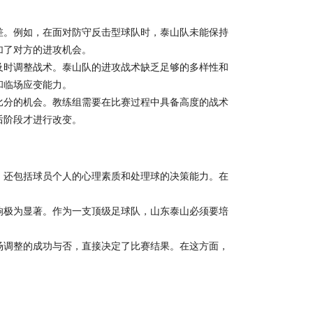
差。例如，在面对防守反击型球队时，泰山队未能保持
加了对方的进攻机会。
及时调整战术。泰山队的进攻战术缺乏足够的多样性和
和临场应变能力。
比分的机会。教练组需要在比赛过程中具备高度的战术
后阶段才进行改变。
，还包括球员个人的心理素质和处理球的决策能力。在
响极为显著。作为一支顶级足球队，山东泰山必须要培
场调整的成功与否，直接决定了比赛结果。在这方面，