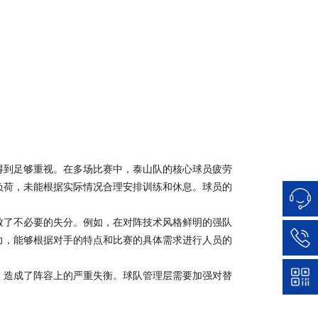
得到足够重视。在多场比赛中，泰山队的核心球员疲劳
负荷，未能根据实际情况合理安排训练和休息。球员的
致了不必要的失分。例如，在对阵技术风格鲜明的强队
力，能够根据对手的特点和比赛的具体需求进行人员的
，造成了阵容上的严重失衡。球队管理层需要加强对替