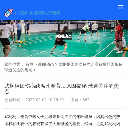
To
na
您的位置：
首页
>
新闻动态
>
武桐桐因伤病缺席比赛背后原因揭秘
球迷关注的焦点
>
武桐桐因伤病缺席比赛背后原因揭秘 球迷关注的焦
点
更新时间： 2025-09-02 10:56:40
浏览：362
武桐桐，作为中国女子足球界备受关注的年轻球员，因其出色的技
术和在比赛中的表现获得了大量球迷的喜爱。然而，近期武桐桐因