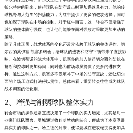
帕尔特伊的到来，使得球队在防守反击时更加迅速且有力。他的传
球视野与大范围的扫荡能力，为红牛提供了更多的进攻选择，同时
也加深了球队在中场的控制。对于红牛而言，这一转会不仅增强了
球队的整体防守强度，也让他们能够在面对强敌时采取更加主动的
策略。
除了具体球员，战术体系的变化还常常依赖于球队的整体运作。切
尔西的莫伊塞·凯塞多转会，给球队的进攻和防守平衡带来了直接影
响。在波切蒂诺的战术体系中，凯塞多的加入使得切尔西的防线在
抢断和控球时更加稳固，同时也为前场球员提供了更多的进攻支
持。通过这种方式，凯塞多不仅填补了中场的防守空缺，还让切尔
西的全场压迫式打法得以贯彻。总体来看，重要转会往往成为球队
战术调整的催化剂。
2、增强与削弱球队整体实力
转会市场的操作通常直接决定了一个球队的实力增减，尤其是对一
些豪门球队而言。曼城通过收购哈兰德的转会，便成为了本赛季最
具实力的球队之一。哈兰德的到来，使得曼城在进攻端变得更加具