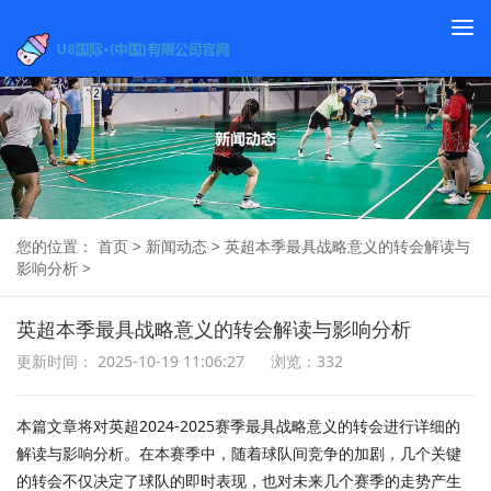
To
na
您的位置：
首页
>
新闻动态
>
英超本季最具战略意义的转会解读与
影响分析
>
英超本季最具战略意义的转会解读与影响分析
更新时间： 2025-10-19 11:06:27
浏览：332
本篇文章将对英超2024-2025赛季最具战略意义的转会进行详细的
解读与影响分析。在本赛季中，随着球队间竞争的加剧，几个关键
的转会不仅决定了球队的即时表现，也对未来几个赛季的走势产生