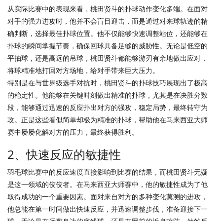
从实际比赛中的表现来看，桃田贤斗的扑球动作变化多端。在面对
对手的强力进攻时，他并不会盲目迎击，而是通过对来球轨迹的精
确判断，选择最佳扑球位置。他不仅能够快速调整站位，还能够在
扑球的瞬间掌握节奏，确保回球具备足够的威胁性。无论是低空的
平抽球，还是高远的吊球，桃田贤斗都能够游刃有余地做出应对，
将球精准地打回对方场地，给对手带来巨大压力。
特别是在与世界级选手对抗时，桃田贤斗的扑球技巧展现出了极高
的稳定性。他能够在关键时刻做出精准的扑球，尤其是在决胜分数
段，能够通过迅速的反应扑出对方的强攻，稳定局势，最终转守为
攻。正是这些看似简单却极为精准的扑球，帮助他在马来西亚大师
赛中屡屡化解对方的压力，最终获得胜利。
2、快速反应的敏捷性
羽毛球比赛中的反应速度直接影响到比赛的结果，而桃田贤斗无疑
是这一领域的佼佼者。在马来西亚大师赛中，他的敏捷性成为了他
取得成功的一个重要因素。面对来自对方的多种变化莫测的进攻，
他总能在第一时间做出快速反应，并迅速调整步伐，准备迎接下一