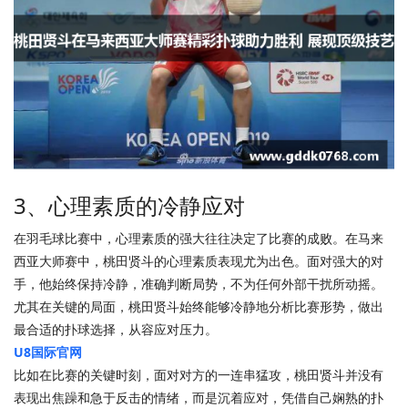
3、心理素质的冷静应对
在羽毛球比赛中，心理素质的强大往往决定了比赛的成败。在马来
西亚大师赛中，桃田贤斗的心理素质表现尤为出色。面对强大的对
手，他始终保持冷静，准确判断局势，不为任何外部干扰所动摇。
尤其在关键的局面，桃田贤斗始终能够冷静地分析比赛形势，做出
最合适的扑球选择，从容应对压力。
U8国际官网
比如在比赛的关键时刻，面对对方的一连串猛攻，桃田贤斗并没有
表现出焦躁和急于反击的情绪，而是沉着应对，凭借自己娴熟的扑