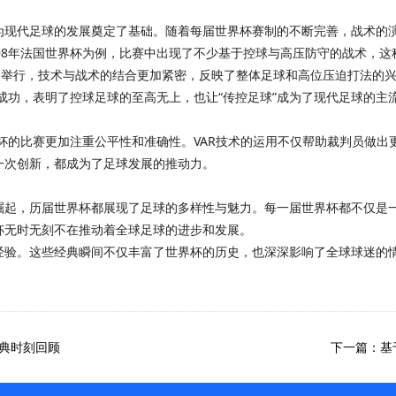
为现代足球的发展奠定了基础。随着每届世界杯赛制的不断完善，战术的
98年法国世界杯为例，比赛中出现了不少基于控球与高压防守的战术，
世界杯的举行，技术与战术的结合更加紧密，反映了整体足球和高位压迫打法
的成功，表明了控球足球的至高无上，也让“传控足球”成为了现代足球的主
界杯的比赛更加注重公平性和准确性。VAR技术的运用不仅帮助裁判员做
一次创新，都成为了足球发展的推动力。
崛起，历届世界杯都展现了足球的多样性与魅力。每一届世界杯都不仅是
杯无时无刻不在推动着全球足球的进步和发展。
经验。这些经典瞬间不仅丰富了世界杯的历史，也深深影响了全球球迷的
经典时刻回顾
下一篇：基