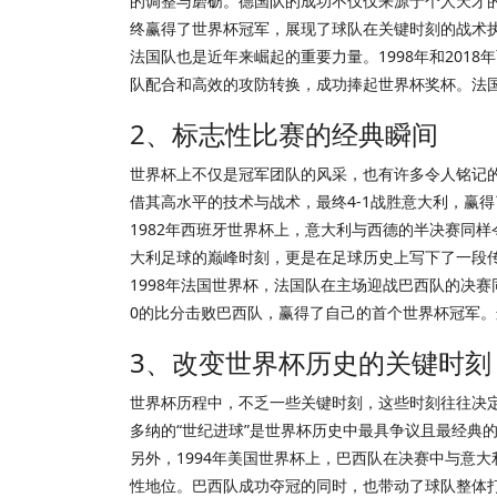
的调整与磨砺。德国队的成功不仅仅来源于个人天才的
终赢得了世界杯冠军，展现了球队在关键时刻的战术
法国队也是近年来崛起的重要力量。1998年和201
队配合和高效的攻防转换，成功捧起世界杯奖杯。法
2、标志性比赛的经典瞬间
世界杯上不仅是冠军团队的风采，也有许多令人铭记的
借其高水平的技术与战术，最终4-1战胜意大利，赢
1982年西班牙世界杯上，意大利与西德的半决赛同
大利足球的巅峰时刻，更是在足球历史上写下了一段
1998年法国世界杯，法国队在主场迎战巴西队的决
0的比分击败巴西队，赢得了自己的首个世界杯冠军
3、改变世界杯历史的关键时刻
世界杯历程中，不乏一些关键时刻，这些时刻往往决定
多纳的“世纪进球”是世界杯历史中最具争议且最经典
另外，1994年美国世界杯上，巴西队在决赛中与意
性地位。巴西队成功夺冠的同时，也带动了球队整体