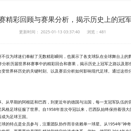
赛精彩回顾与赛果分析，揭示历史上的冠
更新时间： 2025-01-13 03:37:40
浏览：481
不仅为球迷们奉献了无数精彩瞬间，也展示了各支球队在全球舞台上的辉
顾并分析历届世界杯赛事中的精彩回合和赛果，揭示历史上冠军之路以及那
改变世界杯历史的关键时刻、以及赛后分析如何影响现代足球。通过这些
事。从早期的阿根廷和巴西，到更近年的德国与法国，每一支冠军队伍的
风格足球征服了世界。自1958年首次夺冠以来，巴西队始终保持着强
西成为足球王国。
的特点是全员参与，注重团队协作而非依赖单一球星。从1954年“神奇的