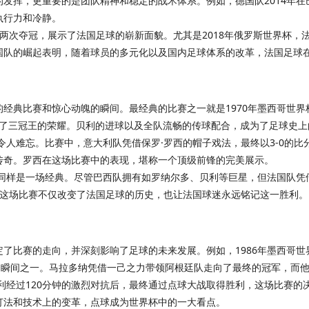
发挥，更重要的是团队精神和稳定的战术体系。例如，德国队2014年在
执行力和冷静。
8年两次夺冠，展示了法国足球的崭新面貌。尤其是2018年俄罗斯世界杯
国队的崛起表明，随着球员的多元化以及国内足球体系的改革，法国足球
经典比赛和惊心动魄的瞬间。最经典的比赛之一就是1970年墨西哥世
得了三冠王的荣耀。贝利的进球以及全队流畅的传球配合，成为了足球史
样令人难忘。比赛中，意大利队凭借保罗·罗西的帽子戏法，最终以3-0的
传奇。罗西在这场比赛中的表现，堪称一个顶级前锋的完美展示。
赛同样是一场经典。尽管巴西队拥有如罗纳尔多、贝利等巨星，但法国队凭
。这场比赛不仅改变了法国足球的历史，也让法国球迷永远铭记这一胜利。
了比赛的走向，并深刻影响了足球的未来发展。例如，1986年墨西哥世
的瞬间之一。马拉多纳凭借一己之力带领阿根廷队走向了最终的冠军，而他
大利经过120分钟的激烈对抗后，最终通过点球大战取得胜利，这场比赛
打法和技术上的变革，点球成为世界杯中的一大看点。