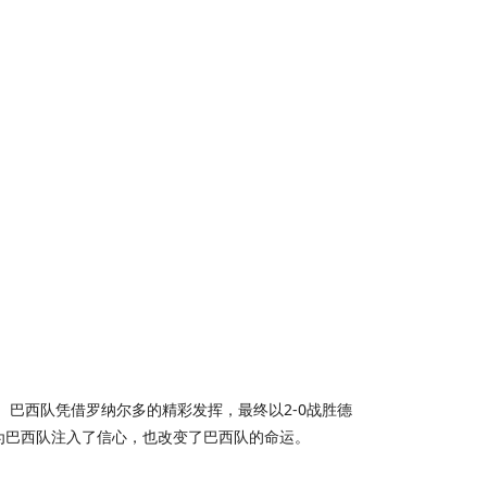
。巴西队凭借罗纳尔多的精彩发挥，最终以2-0战胜德
为巴西队注入了信心，也改变了巴西队的命运。