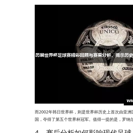
而2002年韩日世界杯，则是世界杯历史上首次由亚
国，夺得了第五个世界杯冠军。值得一提的是，罗纳
4、赛后分析如何影响现代足球