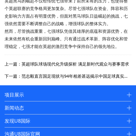
英超黑马的崛起不仅给传统七强带来了前所未有的压力，也使得整
个英超联赛的竞争格局更加复杂。尽管七强球队在资金、阵容和历
史影响力方面占有明显优势，但面对黑马球队日益崛起的挑战，七
强依然需要不断调整自己的战略，增强球队的整体实力。
然而，尽管挑战重重，七强球队凭借其雄厚的底蕴和资源优势，在
未来依然有机会重新回到巅峰。只有通过战术革新、阵容优化和管
理稳定，七强才能在英超的激烈竞争中保持自己的领先地位。
上一篇：英超球队球场现代化升级探析 满足新时代观众与赛事需求
下一篇：范志毅直言国足现状与94年相差甚远揭示中国足球真实困境
项目展示
新闻动态
发现U8国际
沟通U8国际官网