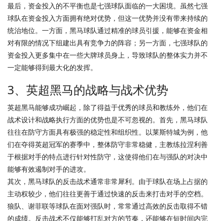
最后，资金投入的不平衡也是七强球队面临的一大困境。虽然七强
球队在资金投入方面拥有绝对优势，但这一优势并没有带来持续的
统治地位。一方面，黑马球队通过精准的球员引援，能够在资金相
对有限的情况下组建出具有竞争力的阵容；另一方面，七强球队的
资金投入更多集中在一些大牌球员身上，导致球队的整体实力并不
一定能够得到最大化的发挥。
3、英超黑马的战略与战术优势
英超黑马能够成功崛起，除了得益于优秀的球员和教练外，他们在
战术设计和战略执行方面的优势也是不可忽视的。首先，黑马球队
往往在防守方面具有极强的稳定性和组织性。以莱斯特城为例，他
们在夺得英超冠军的赛季中，整体防守非常稳健，主教练拉涅利善
于根据对手的特点进行针对性防守，这使得他们在与强队的对决中
能够有效遏制对手的进攻。
其次，黑马球队的反击战术通常非常犀利。由于球队在场上占据的
主动权较少，他们往往更善于通过快速的反击来打击对手的空档。
狼队、谢菲联等球队在面对强队时，常常通过高效的反击取得不错
的成绩。反击战术不仅能够打乱对方的节奏，还能够在短时间内完