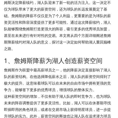
姆斯决定降薪续约，湖人队迎来了新一轮的活力注入。这一决定不
仅为球队带来了更大的薪资空间，还为球队的长远发展奠定了基
础。詹姆斯的降薪不仅仅是为了个人利益，更重要的是为球队的薪
资灵活性和阵容深度提供了更多可能性。通过这次降薪续约，湖人
队能够围绕詹姆斯打造更强大的阵容，吸引更多的优秀球员加盟，
甚至在未来进行有针对性的交易。本文将从四个方面详细阐述詹姆
斯降薪续约对湖人队的意义，探讨这一决定如何帮助湖人重回巅峰
之路。
1、詹姆斯降薪为湖人创造薪资空间
詹姆斯作为联盟中最高薪球员之一，他的降薪决定直接影响了湖人
队的薪资结构。在他选择降低薪水之后，湖人队的薪资空间得到了
极大的提升。这意味着球队可以在未来的自由市场中拥有更强的竞
争力，能够签下更多的优秀球员，增强球队的整体实力。
这种薪资空间的增加，不仅有助于湖人队的即时竞争力，也为球队
未来的阵容调整提供了更多灵活性。比如，湖人可以在休赛期寻找
即插即用的角色球员，或者在交易市场上获得明星球员，进一步提
升球队的实力。此外，薪资空间的释放也让湖人队在追求潜力球员