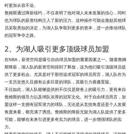
时更加从容不迫。
詹姆斯通过降薪续约，不仅表明了他对湖人未来发展的信心，同时
也为球队的薪资结构注入了新的活力。这种操作可能会激励其他球
员采取类似的决定，为湖人队争取到更多的资本，进一步推动球队
的冠军争夺之路。
2、为湖人吸引更多顶级球员加盟
在NBA，薪资空间是吸引自由球员加盟的重要因素之一。随着詹姆
斯降薪，湖人队的薪资空间得到了释放，这为他们吸引顶级球员提
供了更多机会。尤其是对于那些追求冠军的球员而言，湖人队作为
一支历史悠久且拥有众多巨星的球队，其吸引力毋庸置疑。
不仅如此，湖人队能够提供的不仅仅是财务上的吸引力，更有来自
詹姆斯的领导力以及球队浓厚的冠军文化。对于自由球员而言，加
盟这样一支拥有冠军潜力的球队，无论是从竞技角度还是个人发展
角度来看，都充满了诱惑。詹姆斯的降薪无疑为湖人队提供了更多
可能，能够在未来引进更多有实力的球员，进一步增强球队的实
力。