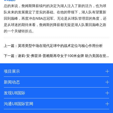
总的来说，詹姆斯降薪续约的决定为湖人注入了新的活力，也为球
队未来的发展奠定了坚实的基础。在他的带领下，湖人队有望重新
回到巅峰，再度冲击NBA总冠军。无论是从球队管理层的角度，还
是从球迷的期待来看，詹姆斯的降薪都无疑是湖人队重回巅峰之路
的一个关键转折点。
上一篇：莫塔类型中场在现代足球中的战术定位与核心作用分析
下一篇：谢莉-安·弗雷泽-普赖斯再夺女子100米金牌 助力美国在世界田径锦标赛续写辉煌
项目展示
新闻动态
发现U8国际
沟通U8国际官网